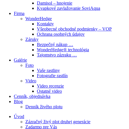
Damisol – hnojenie
Kvapkové zavlažovanie SoviAqua
Firma
WonderHedge
Kontakty
Všeobecné obchodné podmienky – VOP
Ochrana osobných údajov
Záruky
Bezpečný nákup …
WonderHedge® technológia
Tajomstvo zázraku …
Galérie
Foto
Vaše rastliny
Fotografie rastlín
Video
Video recenzie
Ostatné video
Cenník, objednávka
Blog
Denník živého plotu
Úvod
Zázračný živý plot druhej generácie
Zadarmo pre Vás