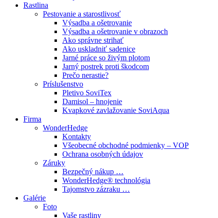
Rastlina
Pestovanie a starostlivosť
Výsadba a ošetrovanie
Výsadba a ošetrovanie v obrazoch
Ako správne strihať
Ako uskladniť sadenice
Jarné práce so živým plotom
Jarný postrek proti škodcom
Prečo nerastie?
Príslušenstvo
Pletivo SoviTex
Damisol – hnojenie
Kvapkové zavlažovanie SoviAqua
Firma
WonderHedge
Kontakty
Všeobecné obchodné podmienky – VOP
Ochrana osobných údajov
Záruky
Bezpečný nákup …
WonderHedge® technológia
Tajomstvo zázraku …
Galérie
Foto
Vaše rastliny