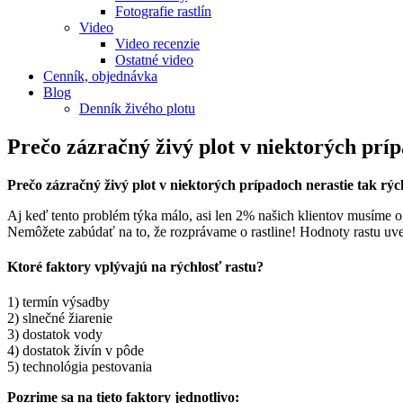
Fotografie rastlín
Video
Video recenzie
Ostatné video
Cenník, objednávka
Blog
Denník živého plotu
Prečo zázračný živý plot v niektorých prí
Prečo zázračný živý plot v niektorých prípadoch nerastie tak r
Aj keď tento problém týka málo, asi len 2% našich klientov musíme o
Nemôžete zabúdať na to, že rozprávame o rastline! Hodnoty rastu uve
Ktoré faktory vplývajú na rýchlosť rastu?
1) termín výsadby
2) slnečné žiarenie
3) dostatok vody
4) dostatok živín v pôde
5) technológia pestovania
Pozrime sa na tieto faktory jednotlivo: