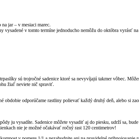
 na jar – v mesiaci marec.
iny vysadené v tomto termíne jednoducho nemôžu do októbra vyrásť na 
é trpaslíky sú trojročné sadenice ktoré sa nevyvíjajú takmer vôbec. Mô
ohu žiaľ neviete nič spraviť.
ché obdobie odporúčame rastliny polievať každý druhý deň, alebo si zao
j pôdy ju vysadíte. Sadenice môžete vysadiť aj do piesku, udrží sa, bude
odmienkach nie je možné očakávať ročný rast 120 centimetrov!
nu kompost v pomere 1/1 a nezabudnite ani na pravidelné prihnojovanie