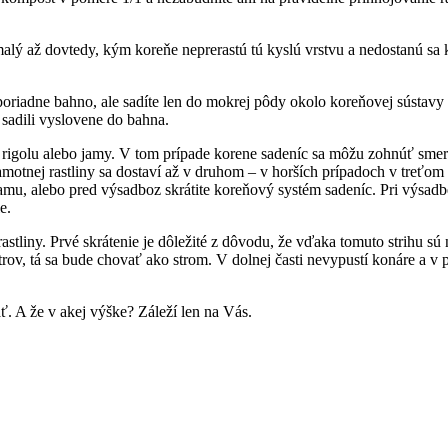
ý až dovtedy, kým koreňe neprerastú tú kyslú vrstvu a nedostanú sa k
e poriadne bahno, ale sadíte len do mokrej pôdy okolo koreňovej súst
e sadili vyslovene do bahna.
 rigolu alebo jamy. V tom prípade korene sadeníc sa môžu zohnúť smer
motnej rastliny sa dostaví až v druhom – v horších prípadoch v treťom
amu, alebo pred výsadboz skrátite koreňový systém sadeníc. Pri výsadb
e.
astliny. Prvé skrátenie je dôležité z dôvodu, že vďaka tomuto strihu sú
rov, tá sa bude chovať ako strom. V dolnej časti nevypustí konáre a v p
. A že v akej výške? Záleží len na Vás.