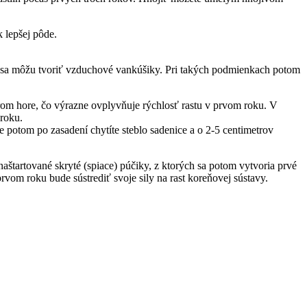
 lepšej pôde.
avy sa môžu tvoriť vzduchové vankúšiky. Pri takých podmienkach potom
om hore, čo výrazne ovplyvňuje rýchlosť rastu v prvom roku. V
 roku.
e potom po zasadení chytíte steblo sadenice a o 2-5 centimetrov
 naštartované skryté (spiace) púčiky, z ktorých sa potom vytvoria prvé
rvom roku bude sústrediť svoje sily na rast koreňovej sústavy.