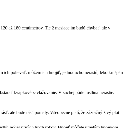
120 až 180 centimetrov. Tie 2 mesiace im budú chýbať, ale v
žem ich polievať, môžem ich hnojiť, jednoducho nerastú, lebo krušpán
bstarať kvapkové zavlažovanie. V suchej pôde rastlina nerastie.
 rásť, ale bude rásť pomaly. Všeobecne platí, že zázračný živý plot
 rastlín počas prvých troch rokov. Hnojiť môžete umelým hnojivom