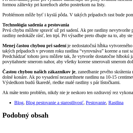
formou zálievky pri koreňoch alebo postrekom na listy.
Problémom môže byť i kyslá pôda. V takých prípadoch rast bude pomal
Technológia sadenia a pestovania
Prvú chybu môžete spraviť už pri sadení. Ak pre rastliny nevytvorít
rastliny nedokáže rásť, len trpí. Pri výsadbe preto dbajte na to, aby st
Menej častou chybou pri sadení
je nedostatočná hĺbka vytvoreného
takých prípadoch v prvonm roku rastlina “vyrovnáva” korene a rast sa
Predchádzať tohoto javu môžete tak, že vytvoríte dostatočne hlbokú j
povytiahnete smerom nahor, aby všetky korene smerovali smerom dol
Častou chybou našich zákazníkov je
, zanedbanie prvého skrátenia r
dolné konáre. Ak po vysadení nezastrihnete rastlinu na 10-15 centimet
Výsledkom budú škaredé, riedke malé rastliny s pár lístočkami.
Ak máte tento problém, nikdy nie je neskoro ten ozdravný rez vykonať
Blog
,
Blog pestovanie a starostlivosť
,
Pestovanie
,
Rastlina
Podobný obsah