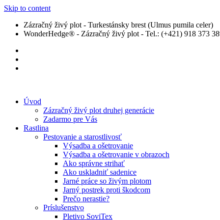
Skip to content
Zázračný živý plot - Turkestánsky brest (Ulmus pumila celer)
WonderHedge® - Zázračný živý plot - Tel.: (+421) 918 373 3
Úvod
Zázračný živý plot druhej generácie
Zadarmo pre Vás
Rastlina
Pestovanie a starostlivosť
Výsadba a ošetrovanie
Výsadba a ošetrovanie v obrazoch
Ako správne strihať
Ako uskladniť sadenice
Jarné práce so živým plotom
Jarný postrek proti škodcom
Prečo nerastie?
Príslušenstvo
Pletivo SoviTex