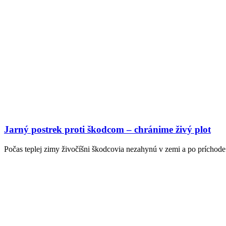
Jarný postrek proti škodcom – chránime živý plot
Počas teplej zimy živočíšni škodcovia nezahynú v zemi a po príchode j