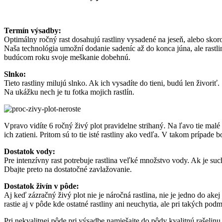
Termín výsadby:
Optimálny ročný rast dosahujú rastliny vysadené na jeseň, alebo skoro
Naša technológia umožní dodanie sadeníc až do konca júna, ale rastl
budúcom roku svoje meškanie dobehnú.
Slnko:
Tieto rastliny milujú slnko. Ak ich vysadíte do tieni, budú len živoriť.
Na ukážku nech je tu fotka mojich rastlín.
Vpravo vidíte 6 ročný živý plot pravidelne strihaný. Na ľavo tie mal
ich zatieni. Pritom sú to tie isté rastliny ako vedľa. V takom prípade b
Dostatok vody:
Pre intenzívny rast potrebuje rastlina veľké množstvo vody. Ak je su
Dbajte preto na dostatočné zavlažovanie.
Dostatok živín v pôde:
Aj keď zázračný živý plot nie je náročná rastlina, nie je jedno do ake
rastie aj v pôde kde ostatné rastliny ani neuchytia, ale pri takých p
Pri nekvalitnej pôde pri výsadbe namiešajte do pôdy kvalitnú rašeli