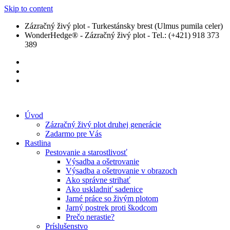
Skip to content
Zázračný živý plot - Turkestánsky brest (Ulmus pumila celer)
WonderHedge® - Zázračný živý plot - Tel.: (+421) 918 373
389
Úvod
Zázračný živý plot druhej generácie
Zadarmo pre Vás
Rastlina
Pestovanie a starostlivosť
Výsadba a ošetrovanie
Výsadba a ošetrovanie v obrazoch
Ako správne strihať
Ako uskladniť sadenice
Jarné práce so živým plotom
Jarný postrek proti škodcom
Prečo nerastie?
Príslušenstvo