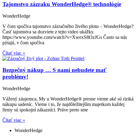
Tajomstvo zázraku WonderHedge® technológie
WonderHedge
V čom spočíva tajomstvo zázračného živého plotu – WonderHedge?
Časť tajomstva sa dozviete z tejto video ukážky.
https://www.youtube.com/watch?v=XwexS8OzJGs Často sa nás
pýtajú, v čom spočíva
Čítať viac »
Bezpečný nákup … S nami nebudete mať
problémy!
WonderHedge
Vážený záujemca, My u WonderHedge® presne vieme aké sú riziká
nákupu sadeníc. Vieme i to, že najdôležitejším majetkom každej
firmy sú spokojní zákazníci. Práve preto sme
Čítať viac »
WonderHedge