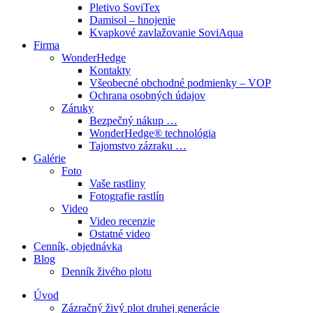
Pletivo SoviTex
Damisol – hnojenie
Kvapkové zavlažovanie SoviAqua
Firma
WonderHedge
Kontakty
Všeobecné obchodné podmienky – VOP
Ochrana osobných údajov
Záruky
Bezpečný nákup …
WonderHedge® technológia
Tajomstvo zázraku …
Galérie
Foto
Vaše rastliny
Fotografie rastlín
Video
Video recenzie
Ostatné video
Cenník, objednávka
Blog
Denník živého plotu
Úvod
Zázračný živý plot druhej generácie