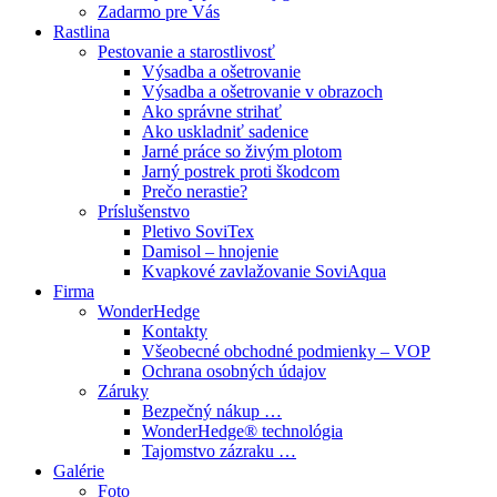
Zadarmo pre Vás
Rastlina
Pestovanie a starostlivosť
Výsadba a ošetrovanie
Výsadba a ošetrovanie v obrazoch
Ako správne strihať
Ako uskladniť sadenice
Jarné práce so živým plotom
Jarný postrek proti škodcom
Prečo nerastie?
Príslušenstvo
Pletivo SoviTex
Damisol – hnojenie
Kvapkové zavlažovanie SoviAqua
Firma
WonderHedge
Kontakty
Všeobecné obchodné podmienky – VOP
Ochrana osobných údajov
Záruky
Bezpečný nákup …
WonderHedge® technológia
Tajomstvo zázraku …
Galérie
Foto