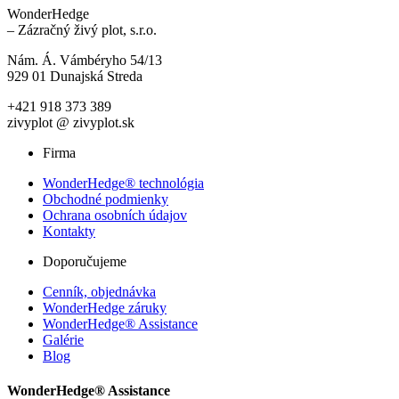
WonderHedge
– Zázračný živý plot, s.r.o.
Nám. Á. Vámbéryho 54/13
929 01 Dunajská Streda
+421 918 373 389
zivyplot @ zivyplot.sk
Firma
WonderHedge® technológia
Obchodné podmienky
Ochrana osobních údajov
Kontakty
Doporučujeme
Cenník, objednávka
WonderHedge záruky
WonderHedge® Assistance
Galérie
Blog
WonderHedge® Assistance