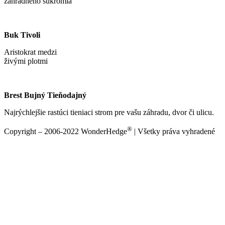
záhradného súkromia
Buk Tivoli
Aristokrat medzi
živými plotmi
Brest Bujný Tieňodajný
Najrýchlejšie rastúci tieniaci strom pre vašu záhradu, dvor či ulicu.
®
Copyright – 2006-2022 WonderHedge
| Všetky práva vyhradené