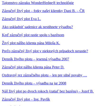
Tajomstvo zázraku WonderHedge® technológie
Zázračný živý plot – fotky našej klientky Dani B. – ČR
Zázračný živý plot Eva L.
Ako uskladniť sadenice ak nestihnete výsadbu?
Keď zázračný plot rastie spolu s bazénom
Živý plot nášho klienta pána Miloša K.
Prečo zázračný živý plot v niektorých prípadoch nerastie?
Denník živého plotu – jesenná výsadba 2007
Zázračný plot nášho klienta pána Peter D.
Ozdravný rez zázračného plotu – len pre silné povahy …
Denník živého plotu – výsadba na jar 2008
Náš živý plot po dvoch rokoch (zatiaľ bez bazénu) – Jozef B.
Zázračný živý plot – Ing. Pavlík