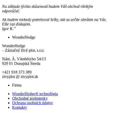
Na základe týchto skúseností budem Váš obchod všetkým
odporúčať.
Ak budem niekedy potrebovať kríky, tak sa určite obrátim na Vás.
Ešte raz ďakujem.
Igor K.”
WonderHedge
WonderHedge
– Zázračný živý plot, s.r.o.
Nám. Á. Vámbéryho 54/13
929 01 Dunajská Streda
+421 918 373 389
zivyplot @ zivyplot.sk
Firma
WonderHedge® technológia
Obchodné podmienky
Ochrana osobních údajov
Kontakty