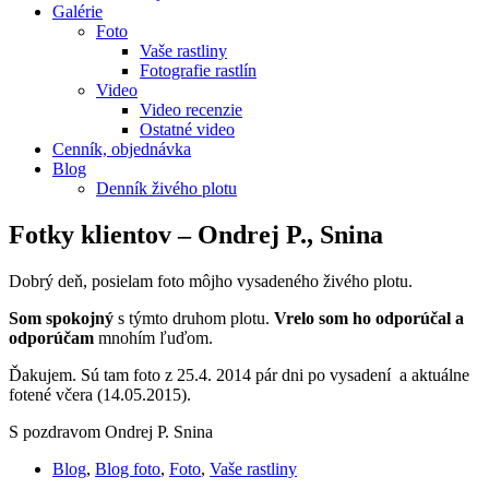
Galérie
Foto
Vaše rastliny
Fotografie rastlín
Video
Video recenzie
Ostatné video
Cenník, objednávka
Blog
Denník živého plotu
Fotky klientov – Ondrej P., Snina
Dobrý deň, posielam foto môjho vysadeného živého plotu.
Som spokojný
s týmto druhom plotu.
Vrelo som ho odporúčal a
odporúčam
mnohím ľuďom.
Ďakujem. Sú tam foto z 25.4. 2014 pár dni po vysadení a aktuálne
fotené včera (14.05.2015).
S pozdravom Ondrej P. Snina
Blog
,
Blog foto
,
Foto
,
Vaše rastliny