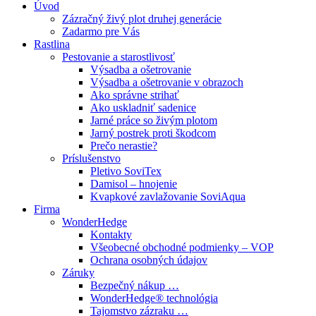
Úvod
Zázračný živý plot druhej generácie
Zadarmo pre Vás
Rastlina
Pestovanie a starostlivosť
Výsadba a ošetrovanie
Výsadba a ošetrovanie v obrazoch
Ako správne strihať
Ako uskladniť sadenice
Jarné práce so živým plotom
Jarný postrek proti škodcom
Prečo nerastie?
Príslušenstvo
Pletivo SoviTex
Damisol – hnojenie
Kvapkové zavlažovanie SoviAqua
Firma
WonderHedge
Kontakty
Všeobecné obchodné podmienky – VOP
Ochrana osobných údajov
Záruky
Bezpečný nákup …
WonderHedge® technológia
Tajomstvo zázraku …