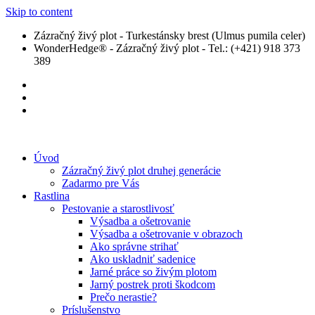
Skip to content
Zázračný živý plot - Turkestánsky brest (Ulmus pumila celer)
WonderHedge® - Zázračný živý plot - Tel.: (+421) 918 373
389
Úvod
Zázračný živý plot druhej generácie
Zadarmo pre Vás
Rastlina
Pestovanie a starostlivosť
Výsadba a ošetrovanie
Výsadba a ošetrovanie v obrazoch
Ako správne strihať
Ako uskladniť sadenice
Jarné práce so živým plotom
Jarný postrek proti škodcom
Prečo nerastie?
Príslušenstvo