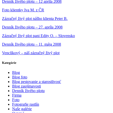
Denník živého plotu – 12 aprila 2008
Foto klientky Iva M. z ČR
Zázračný živý plot nášho klienta Peter B.
Denník živého plotu – 27. apríla 2008
Zázračný živý plot pani Edity O. – Slovensko
Denník živého plotu – 11. mája 2008
Venclíkový – náš zázračný živý plot
Kategórie
Blog
Blog foto
Blog pestovanie a starostlivosť
Blog zaujímavosti
Denník živého plotu
Firma
Foto
Fotografie rastlín
Naše galérie