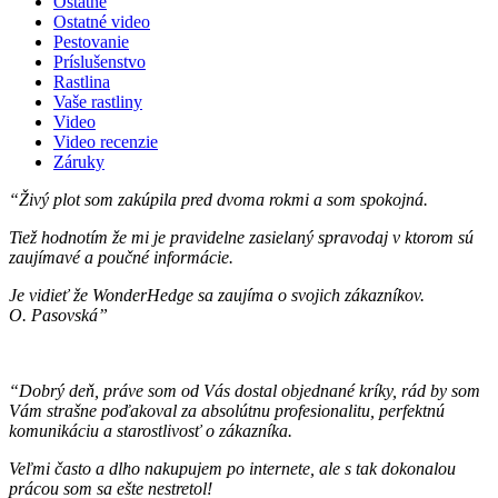
Ostatné
Ostatné video
Pestovanie
Príslušenstvo
Rastlina
Vaše rastliny
Video
Video recenzie
Záruky
“Živý plot som zakúpila pred dvoma rokmi a som spokojná.
Tiež hodnotím že mi je pravidelne zasielaný spravodaj v ktorom sú
zaujímavé a poučné informácie.
Je vidieť že WonderHedge sa zaujíma o svojich zákazníkov.
O. Pasovská”
“Dobrý deň, práve som od Vás dostal objednané kríky, rád by som
Vám strašne poďakoval za absolútnu profesionalitu, perfektnú
komunikáciu a starostlivosť o zákazníka.
Veľmi často a dlho nakupujem po internete, ale s tak dokonalou
prácou som sa ešte nestretol!