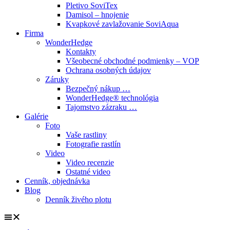
Pletivo SoviTex
Damisol – hnojenie
Kvapkové zavlažovanie SoviAqua
Firma
WonderHedge
Kontakty
Všeobecné obchodné podmienky – VOP
Ochrana osobných údajov
Záruky
Bezpečný nákup …
WonderHedge® technológia
Tajomstvo zázraku …
Galérie
Foto
Vaše rastliny
Fotografie rastlín
Video
Video recenzie
Ostatné video
Cenník, objednávka
Blog
Denník živého plotu