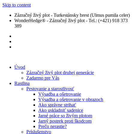
Skip to content
Zázračný živý plot - Turkestánsky brest (Ulmus pumila celer)
WonderHedge® - Zázračný živý plot - Tel.: (+421) 918 373
389
Úvod
Zázračný živý plot druhej generácie
Zadarmo pre Vás
Rastlina
Pestovanie a starostlivosť
Výsadba a ošetrovanie
Výsadba a ošetrovanie v obrazoch
Ako správne strihať
Ako uskladniť sadenice
Jarné práce so živým plotom
Jarný postrek proti škodcom
Prečo nerastie?
Príslušenstvo