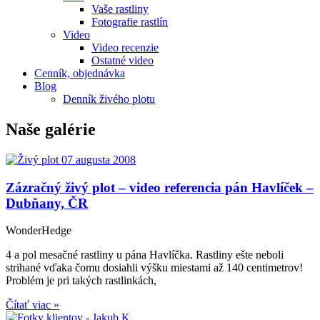
Vaše rastliny
Fotografie rastlín
Video
Video recenzie
Ostatné video
Cenník, objednávka
Blog
Denník živého plotu
Naše galérie
Zázračný živý plot – video referencia pán Havlíček –
Dubňany, ČR
WonderHedge
4 a pol mesačné rastliny u pána Havlíčka. Rastliny ešte neboli
strihané vďaka čomu dosiahli výšku miestami až 140 centimetrov!
Problém je pri takých rastlinkách,
Čítať viac »