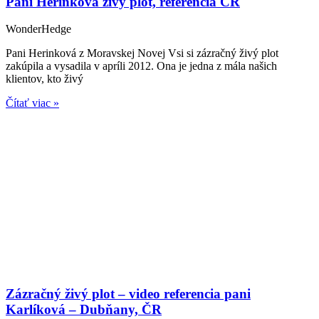
Pani Herinková živý plot, referencia ČR
WonderHedge
Pani Herinková z Moravskej Novej Vsi si zázračný živý plot
zakúpila a vysadila v apríli 2012. Ona je jedna z mála našich
klientov, kto živý
Čítať viac »
Zázračný živý plot – video referencia pani
Karlíková – Dubňany, ČR