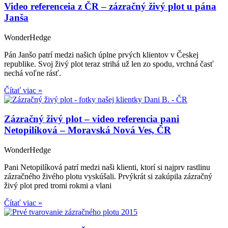
Video referenceia z ČR – zázračný živý plot u pána
Janša
WonderHedge
Pán Janšo patrí medzi našich úplne prvých klientov v Českej
republike. Svoj živý plot teraz strihá už len zo spodu, vrchná časť
nechá voľne rásť.
Čítať viac »
Zázračný živý plot – video referencia pani
Netopilíková – Moravská Nová Ves, ČR
WonderHedge
Pani Netopilíková patrí medzi naši klienti, ktorí si najprv rastlinu
zázračného živého plotu vyskúšali. Prvýkrát si zakúpila zázračný
živý plot pred tromi rokmi a vlani
Čítať viac »