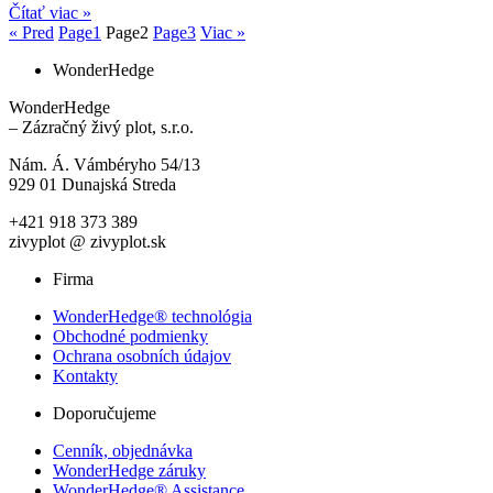
Čítať viac »
« Pred
Page
1
Page
2
Page
3
Viac »
WonderHedge
WonderHedge
– Zázračný živý plot, s.r.o.
Nám. Á. Vámbéryho 54/13
929 01 Dunajská Streda
+421 918 373 389
zivyplot @ zivyplot.sk
Firma
WonderHedge® technológia
Obchodné podmienky
Ochrana osobních údajov
Kontakty
Doporučujeme
Cenník, objednávka
WonderHedge záruky
WonderHedge® Assistance