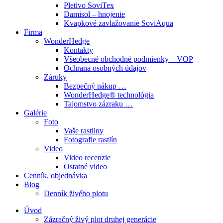
Pletivo SoviTex
Damisol – hnojenie
Kvapkové zavlažovanie SoviAqua
Firma
WonderHedge
Kontakty
Všeobecné obchodné podmienky – VOP
Ochrana osobných údajov
Záruky
Bezpečný nákup …
WonderHedge® technológia
Tajomstvo zázraku …
Galérie
Foto
Vaše rastliny
Fotografie rastlín
Video
Video recenzie
Ostatné video
Cenník, objednávka
Blog
Denník živého plotu
Úvod
Zázračný živý plot druhej generácie