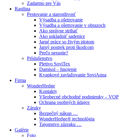
Zadarmo pre Vás
Rastlina
Pestovanie a starostlivosť
Výsadba a ošetrovanie
Výsadba a ošetrovanie v obrazoch
Ako správne strihať
Ako uskladniť sadenice
Jarné práce so živým plotom
Jarný postrek proti škodcom
Prečo nerastie?
Príslušenstvo
Pletivo SoviTex
Damisol – hnojenie
Kvapkové zavlažovanie SoviAqua
Firma
WonderHedge
Kontakty
Všeobecné obchodné podmienky – VOP
Ochrana osobných údajov
Záruky
Bezpečný nákup …
WonderHedge® technológia
Tajomstvo zázraku …
Galérie
Foto