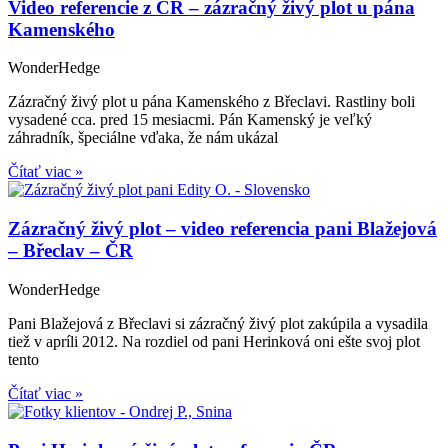
Video referencie z ČR – zázračný živý plot u pána
Kamenského
WonderHedge
Zázračný živý plot u pána Kamenského z Břeclavi. Rastliny boli
vysadené cca. pred 15 mesiacmi. Pán Kamenský je veľký
záhradník, špeciálne vďaka, že nám ukázal
Čítať viac »
Zázračný živý plot – video referencia pani Blažejová
– Břeclav – ČR
WonderHedge
Pani Blažejová z Břeclavi si zázračný živý plot zakúpila a vysadila
tiež v apríli 2012. Na rozdiel od pani Herinková oni ešte svoj plot
tento
Čítať viac »