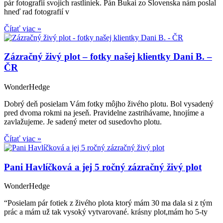
pár fotografií svojich rastliniek. Pán Bukai zo Slovenska nám poslal
hneď rad fotografií v
Čítať viac »
Zázračný živý plot – fotky našej klientky Dani B. –
ČR
WonderHedge
Dobrý deň posielam Vám fotky môjho živého plotu. Bol vysadený
pred dvoma rokmi na jeseň. Pravidelne zastrihávame, hnojíme a
zavlažujeme. Je sadený meter od susedovho plotu.
Čítať viac »
Pani Havlíčková a jej 5 ročný zázračný živý plot
WonderHedge
“Posielam pár fotiek z živého plota ktorý mám 30 ma dala si z tým
prác a mám už tak vysoký vytvarované. krásny plot,mám ho 5-ty